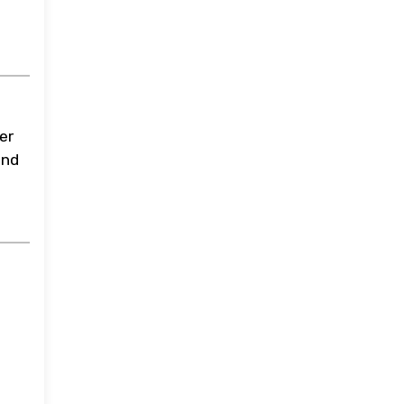
er
und