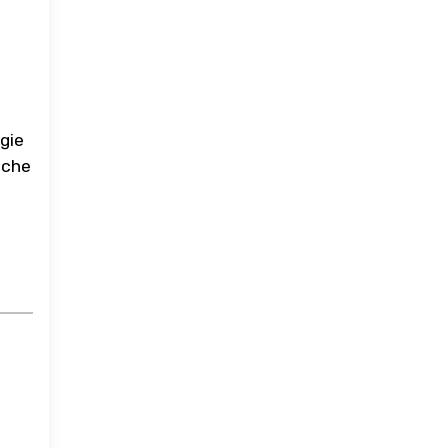
gie
iche