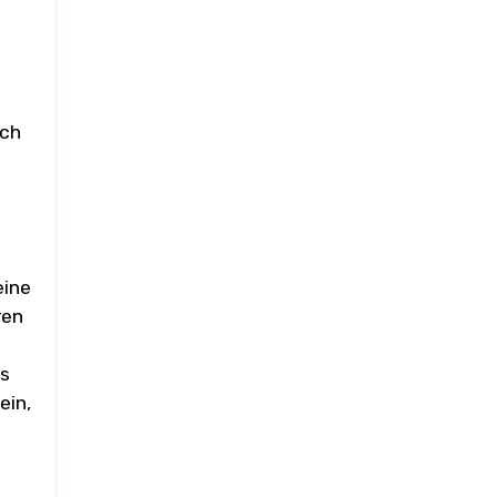
ich
eine
ren
es
ein,