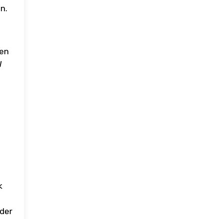
n.
ren
W
k
 der